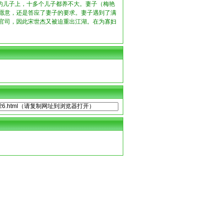
的儿子上，十多个儿子都养不大。妻子（梅艳
不愿意，还是答应了妻子的要求。妻子遇到了满
打官司，因此宋世杰又被迫重出江湖。在为寡妇