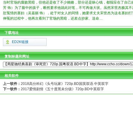
当时官场的腐败黑暗，但他还是收了不少贿赂，部分还是昧心钱，都报应在了自己
芳 饰）为了腹中的孩子，断然要求他就此封笔，不可再做大状。虽然宋世杰极其
肚冤情的寡妇（吴嘉丽 饰），处于对女人的同情，她要求丈夫宋世杰为这名寡妇
伸冤的过程中，他再次看到了官场的黑暗，还差点抄家、送命…
下载地址
ED2K链接
复制标题和网址
相关软件
上一软件：
2018高分科幻《头号玩家》720p.BD国英双语.中英双字
下一软件：
2017爱情剧情《五十度黑未分级》720p.BD中英双字