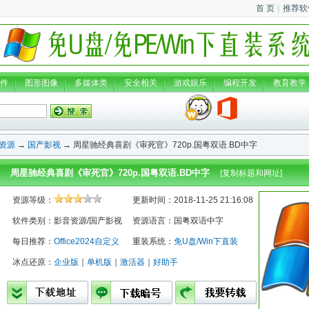
首 页
｜
推荐软
件
图形图像
多媒体类
安全相关
游戏娱乐
编程开发
教育教学
资源
→
国产影视
→ 周星驰经典喜剧《审死官》720p.国粤双语.BD中字
周星驰经典喜剧《审死官》720p.国粤双语.BD中字
[
复制标题和网址
]
资源等级：
更新时间：2018-11-25 21:16:08
软件类别：影音资源/国产影视
资源语言：国粤双语中字
每日推荐：
Office2024自定义
重装系统：
免U盘/Win下直装
冰点还原：
企业版
｜
单机版
｜
激活器
｜
好助手