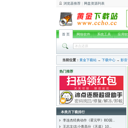
浏览器推荐
｜
网盘资源列表
首 页
网络软件
系统工具
应用软
当前位置：
黄金下载站
→
下载中心
→
影音
热门推荐
本类月下载排行
李连杰经典动作《霍元甲》BD国...
王志文/左小青高分《天道》10...