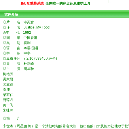
免U盘重装系统
全网唯一的冰点还原维护工具
软件介绍
◎片 名 审死官
◎译 名 Justice, My Foot!
◎年 代 1992
◎国 家 中国香港
◎类 别 喜剧
◎语 言 粤语/国语
◎字 幕 中字
◎豆瓣评分 7.2/10 (59345人评价)
◎导 演 杜琪峰
◎主 演 周星驰
梅艳芳
吴家丽
吴孟达
秦沛
梁家仁
苑琼丹
黄一飞
朱咪咪
◎簡 介
宋世杰（周星驰 饰）是一个清朝时期的著名大状，他出色的口才及能力让他敢于