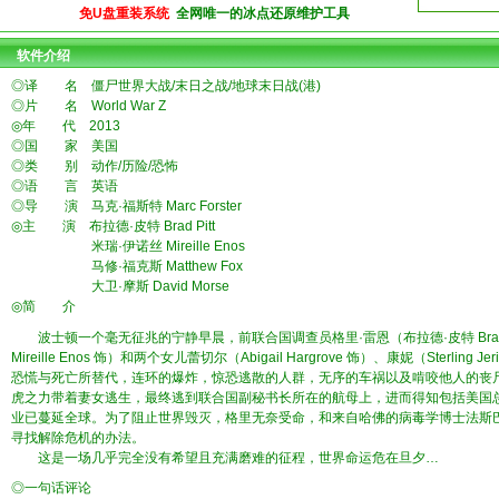
免U盘重装系统
全网唯一的冰点还原维护工具
软件介绍
◎译 名 僵尸世界大战/末日之战/地球末日战(港)
◎片 名 World War Z
◎年 代 2013
◎国 家 美国
◎类 别 动作/历险/恐怖
◎语 言 英语
◎导 演 马克·福斯特 Marc Forster
◎主 演 布拉德·皮特 Brad Pitt
米瑞·伊诺丝 Mireille Enos
马修·福克斯 Matthew Fox
大卫·摩斯 David Morse
◎简 介
波士顿一个毫无征兆的宁静早晨，前联合国调查员格里·雷恩（布拉德·皮特 Brad 
Mireille Enos 饰）和两个女儿蕾切尔（Abigail Hargrove 饰）、康妮（Sterl
恐慌与死亡所替代，连环的爆炸，惊恐逃散的人群，无序的车祸以及啃咬他人的丧
虎之力带着妻女逃生，最终逃到联合国副秘书长所在的航母上，进而得知包括美国
业已蔓延全球。为了阻止世界毁灭，格里无奈受命，和来自哈佛的病毒学博士法斯巴克（E
寻找解除危机的办法。
这是一场几乎完全没有希望且充满磨难的征程，世界命运危在旦夕…
◎一句话评论