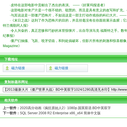
·皮特在这部电影中贡献出了杰出的表演。 ——《好莱坞报道者》
·这部电影对丧尸片是一个很不错的、聪慧的、而且是具有意义的改写和扩充。
·与其说这是一部僵尸恐怖片，不如说这是一部主打动作戏份的科幻大片。——
·《末日之战》达到了作为恐怖片的目的，并且丝毫没有在你面前展示血腥；它
特兰俄勒冈人报》
·令人兴奋的，真正悲惨和巧妙的末世惊悚片，出自导演马克·福斯特之手。数年
纪事报》
·僵尸们抽搐、飞跃、咬牙切齿，和到处搞破坏，但影片所有的刺激和惊喜都像是在
Magazine》
下载地址
磁力链接
磁力链接
复制标题和网址
相关软件
上一软件：
2020高分动画《疯狂原始人2》1080p.国英双语.BD中英双字
下一软件：
SQL Server 2008 R2 Enterprise x86_x64 简体中文版