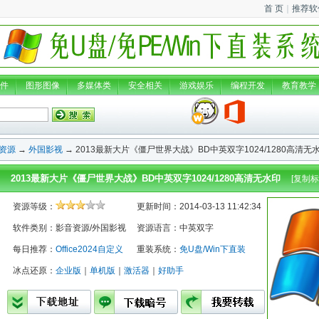
首 页
｜
推荐软
件
图形图像
多媒体类
安全相关
游戏娱乐
编程开发
教育教学
资源
→
外国影视
→ 2013最新大片《僵尸世界大战》BD中英双字1024/1280高清无
2013最新大片《僵尸世界大战》BD中英双字1024/1280高清无水印
[
复制标
资源等级：
更新时间：2014-03-13 11:42:34
软件类别：影音资源/外国影视
资源语言：中英双字
每日推荐：
Office2024自定义
重装系统：
免U盘/Win下直装
冰点还原：
企业版
｜
单机版
｜
激活器
｜
好助手