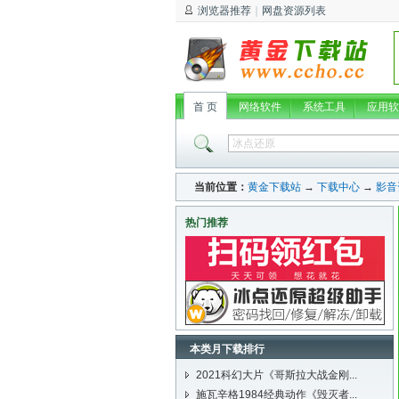
浏览器推荐
｜
网盘资源列表
首 页
网络软件
系统工具
应用软
当前位置：
黄金下载站
→
下载中心
→
影音
热门推荐
本类月下载排行
2021科幻大片《哥斯拉大战金刚...
施瓦辛格1984经典动作《毁灭者...