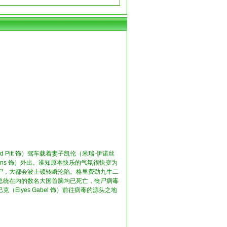
Pitt 饰）驾车载着妻子凯伦（米瑞·伊诺丝
ing Jerins 饰）外出。谁知原本快乐的气氛很快变为
尸，大都会波士顿转瞬沦陷。格里费劲九牛二
总统在内的数名大国首脑均已死亡，丧尸病毒
lyes Gabel 饰）前往病毒的源头之地