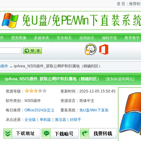
首 页
｜
推荐软
件
图形图像
多媒体类
安全相关
游戏娱乐
编程开发
教育教学
S插件
→ ipArea_NSIS插件_获取公网IP和归属地（精确到区）
ipArea_NSIS插件_获取公网IP和归属地（精确到区）
[
复制标题和网址
]
资源等级：
更新时间：2025-12-05 15:50:45
软件类别：NSIS插件
资源语言：简体中文
每日推荐：
Office2024自定义
重装系统：
免U盘/Win下直装
冰点还原：
企业版
｜
单机版
｜
激活器
｜
好助手