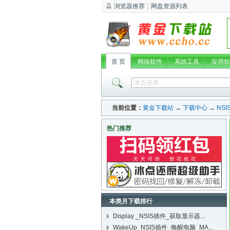
浏览器推荐
｜
网盘资源列表
首 页
网络软件
系统工具
应用软
当前位置：
黄金下载站
→
下载中心
→
NSI
热门推荐
本类月下载排行
Display _NSIS插件_获取显示器...
WakeUp_NSIS插件_唤醒电脑_MA...