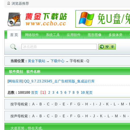
浏览器推荐
首 页
网络软件
系统工具
应用软件
图形图像
多媒体类
当前位置：
黄金下载站
→
下载中心
→ 字母检索 - Q
软件类别 软件名称
[
网络应用
]
QQ_9.7.23.29345_去广告精简版_集成运行库
总数：100
100
首页
[1]
2
3
4
5
6
7
8
9
10
尾页
按字母检索：
A
-
B
-
C
-
D
-
E
-
F
-
G
-
H
-
I
-
J
-
K
-
L
-
M
-
按声母检索：
A
-
B
-
C
-
D
-
E
-
F
-
G
-
H
-
J
-
K
-
L
-
M
-
N
大道至简，悟在天成。